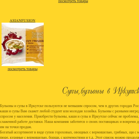
посмотреть товары
ASIANFUSION
посмотреть товары
Бульоны и супы в Иркутске пользуются не меньшим спросом, чем в других городах Рос
каши и супы Вам скажет любой студент или молодая хозяйка. Бульоны с разными ингр
спросом у населения. Приобрести бульоны, каши и супы в Иркутске сейчас не проблема, 
слаженной работе доставки. Наша компания заботится о своих поставщиках и вовремя 
им на точки продаж.
Богатый ассортимент в виде супов гороховых, овощных с вермишелью, грибных, щи с м
пюре, куриные с вермишелью, борщи, с копченостями и т.д. Этот список можно продолж