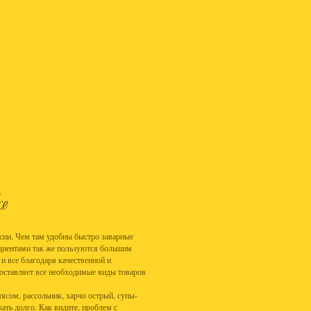
сии. Чем там удобны быстро заварные
едиентами так же пользуются большим
и все благодаря качественной и
доставляет все необходимые виды товаров
ясом, рассольник, харчо острый, супы-
ать долго. Как видите, проблем с