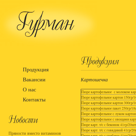
Продукция
Вакансии
Картошечка
О нас
Пюре картофельное с молоком кар
Пюре картофельное картон 150гр/
Контакты
Пюре картофельное картон 300гр/
Пюре картофельное пакет 250гр/18
Пюре картофельное с луком картон
Пюре картофельное с овощами кар
Пюре карт. т/с с беконом 41гр/20ш
Пюре карт. т/с с говядиной 41гр/2
Пряности вместо витаминов
Пюре карт. т/с с грибами 41гр/20ш