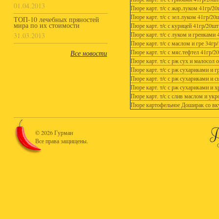
01.04.2013
Пюре карт. т/с с жар.луком 41гр/2
Пюре карт. т/с с зел.луком 41гр/2
ТОП-10 лечебных пряностей
мира по их стоимости
Пюре карт. т/с с курицей 41гр/20ш
Пюре карт. т/с с луком и гренками
31.03.2013
Пюре карт. т/с с маслом и гре 3
Пюре карт. т/с с мяс.тефтел 41гр/
Все новости
Пюре карт. т/с с рж сух и малосол 
Пюре карт. т/с с рж сухариками и
Пюре карт. т/с с рж сухариками и 
Пюре карт. т/с с рж сухариками и 
Пюре карт. т/с с слив маслом и ук
Пюре картофельное Доширак со вку
© 2026 Гурман
Все права защищены.